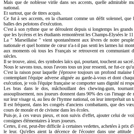
Mais que de noblesse virile dans ses accents, quelle admirable musi
national.
Et surtout, que de titres acquis.
Ce fut à ses accents, en la chantant comme un défit solennel, que 
balles des pelotons d'exécution.
C'est à son rythme que se déroulent depuis si longtemps les grands 
que les lycéens et les étudiants remontèrent les Champs-Elysées le 
La " Marseillaise " vient spontanément aux lèvres de notre peuple,
nationale et quel homme de cœur n'a-t-il pas senti les larmes lui mon
aux moments où tous les Français se retrouvent en communiant 
siècles.
Il se trouve, ainsi, des symboles laïcs qui, pourtant, touchent au sacré.
Nous le savons tous, nous l'avons tous un jour ressenti, ne fut-ce qu'u
C'est la raison pour laquelle j'éprouve toujours un profond malaise
contemplant l'équipe adverse alignée au garde-à-vous et dont chaq
exécution, je vois l'équipe française se comporter sans dignité ni respe
Les bras dans le dos, mâchouillant des chewing-gum, tournant
assouplissement, nos joueurs donnent dans 90% des cas l'image de ma
sur leur visage si, au lieu de l'hymne national, on leur interprétait un 
Il est fréquent, dans les congrès d'anciens combattants, que des vœu
cours de morale et de civisme dans les écoles.
Puis-je, à ces vœux pieux, et non suivis d'effet, ajouter celui de vo
consignes élémentaires à leurs joueurs.
Certes, il est, peut-être difficile à certaines vedettes, achetées à prix
le leur. Qu'elles aient la décence de l'écouter dans une attitude