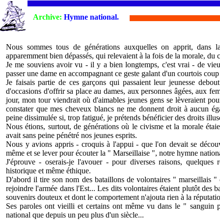
Archive:
Hymne national.
Nous sommes tous de générations auxquelles on apprit, dans la 
apparemment bien dépassés, qui relevaient à la fois de la morale, du c
Je me souviens avoir vu - il y a bien longtemps, c'est vrai - de vieu
passer une dame en accompagnant ce geste galant d'un courtois coup
Je faisais partie de ces garçons qui passaient leur jeunesse debou
d'occasions d'offrir sa place au dames, aux personnes âgées, aux fem
jour, mon tour viendrait où d'aimables jeunes gens se lèveraient pou
constater que mes cheveux blancs ne me donnent droit à aucun égard
peine dissimulée si, trop fatigué, je prétends bénéficier des droits illus
Nous étions, surtout, de générations où le civisme et la morale étai
avait sans peine pénétré nos jeunes esprits.
Nous y avions appris - croquis à l'appui - que l'on devait se découvr
même et se lever pour écouter la " Marseillaise ", notre hymne nation
J'éprouve - oserais-je l'avouer - pour diverses raisons, quelques 
historique et même éthique.
D'abord il tire son nom des bataillons de volontaires " marseillais "
rejoindre l'armée dans l'Est... Les dits volontaires étaient plutôt des 
souvenirs douteux et dont le comportement n'ajouta rien à la réputatio
Ses paroles ont vieilli et certains ont même vu dans le " sanguin 
national que depuis un peu plus d'un siècle...